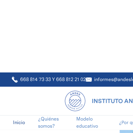
informes@andesl
668 814 73 33
Y
668 812 21 02
INSTITUTO A
INSTITUTO ANDES LOS MOCHIS
Crece
¿Quiénes
Modelo
Inicio
¿Por 
somos?
educativo