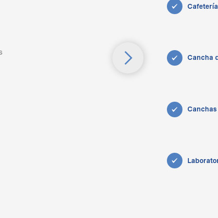
Cafetería
Cancha d
Canchas 
Laborator