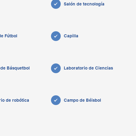
Salón de tecnología
e Fútbol
Capilla
de Básquetbol
Laboratorio de Ciencias
io de robótica
Campo de Béisbol