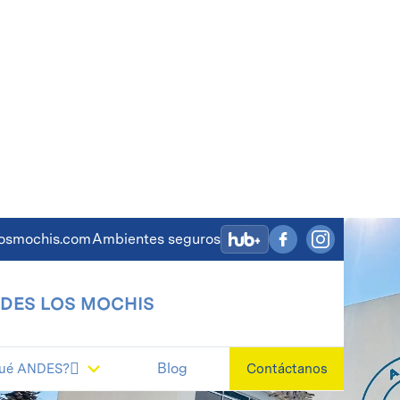
osmochis.com
Ambientes seguros
NDES LOS MOCHIS

Blog
Contáctanos
qué ANDES?